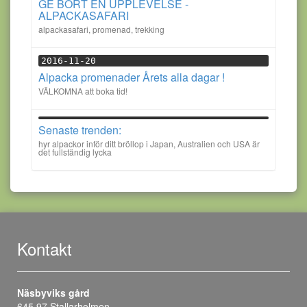
GE BORT EN UPPLEVELSE -
ALPACKASAFARI
alpackasafari, promenad, trekking
2016-11-20
Alpacka promenader Årets alla dagar !
VÄLKOMNA att boka tid!
Senaste trenden:
hyr alpackor inför ditt bröllop i Japan, Australien och USA är
det fullständig lycka
Kontakt
Näsbyviks gård
645 97 Stallarholmen